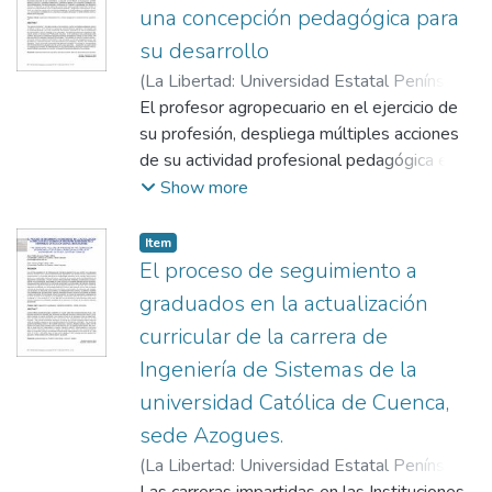
una concepción pedagógica para
su desarrollo
(
La Libertad: Universidad Estatal Península
de Santa Elena, 2015
El profesor agropecuario en el ejercicio de
,
2015
)
Fernández
Barrios, Madelyn
su profesión, despliega múltiples acciones
;
Torres Domínguez, Jesús
;
Jerez González, Ana Cecilia
de su actividad profesional pedagógica en
los diferentes contextos de actuación, lo
Show more
cual exige de una adecuada actualización
científico-técnica en la especialidad que
Item
enseña, a partir de su encargo social. Esta
El proceso de seguimiento a
investigación responde a la necesidad de
graduados en la actualización
contribuir al mejoramiento de uno de los
curricular de la carrera de
problemas actuales de este subsistema: la
Ingeniería de Sistemas de la
superación profesional técnica de los
profesores agropecuarios de la Educación
universidad Católica de Cuenca,
Técnica y Profesional. En el estudio
sede Azogues.
exploratorio, se constataron debilidades en
(
La Libertad: Universidad Estatal Península
el proceso de superación profesional técnica