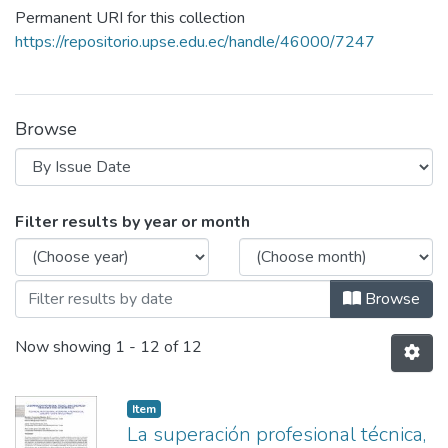
Permanent URI for this collection
https://repositorio.upse.edu.ec/handle/46000/7247
Browse
Browsing CPI Vol.3 Núm.3 by Issue 
Filter results by year or month
Browse
Now showing
1 - 12 of 12
Item
La superación profesional técnica,