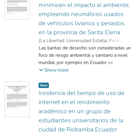
minimicen el impacto al ambiente,
empleando neumáticos usados
de vehículos livianos y pesados,
en la provincia de Santa Elena
(
La Libertad: Universidad Estatal Península
de Santa Elena, 2015
Las llantas de desecho son consideradas un
,
2015
)
Saltos
Santos, Amando Washington
foco de riesgo ambiental y sanitario a nivel
;
Guerrero
Herrera, Humberto Stanley
mundial, por ejemplo en Ecuador se
;
Ordóñez, Linda
;
Suárez, Miguel
desecha al año, según la Corporación para la
Show more
Promoción Proactiva de Inversiones
(INVEC), cerca de 2,4 millones de
Item
neumáticos de diversos tipos, lo que
Incidencia del tiempo de uso de
equivale a 55.000 toneladas. Un menor
internet en el rendimiento
porcentaje de ellos son reutilizados para el
académico en un grupo de
reencauchado, pero la gran mayoría es
estudiantes universitarios de la
incinerada o depositada en basureros a cielo
abierto, lo que supone una amenaza contra
ciudad de Riobamba Ecuador
el medio ambiente y riesgos a la salud. El