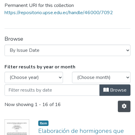
Permanent URI for this collection
https://repositorio.upse.edu.ec/handle/46000/7092
Browse
Browsing CTU Vol.2 Núm.3 by Issue
Filter results by year or month
Browse
Now showing
1 - 16 of 16
Item
Elaboración de hormigones que