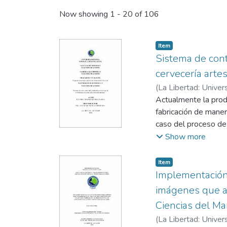
Now showing
1 - 20 of 106
Item
Sistema de cont
cervecería arte
(
La Libertad: Univer
Chuquimarca Jiménez
Actualmente la produ
fabricación de maner
caso del proceso de
mosto no pierda sab
Show more
artesanal en compara
temperaturas para su
Item
consumidor.
Implementación 
imágenes que a
Este proyecto const
Ciencias del Mar
cervecería artesanal
(
La Libertad: Univer
proceso en menor ti