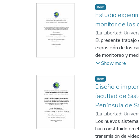
mecanismo para su c
Item
determinan rutas de 
Estudio experim
de ellas depende de 
monitor de los 
del objeto. Se reali
(
La Libertad: Univer
utilizar, así mismo 
Méndez, Néstor Raú
El presente trabajo 
utilizaron técnicas 
exposición de los c
prototipo. La elabo
de monitoreo y medic
de fuerza tienen un
computador, estas me
Show more
mostrarán los errore
estudiantes de la ca
laboratorio rigiéndo
Item
Este proyecto se lo 
Diseño e implem
condiciones ambienta
facultad de Sis
necesitaran los dife
Península de Sa
tan altas son las rad
(
La Libertad: Univer
los computadores del
Dumes, Víctor
Los nuevos sistemas
un análisis estadíst
han constituido en 
estos tienden a influ
transmisión de video
salud de los estudia