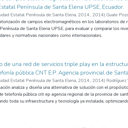
stigación.
Estatal Península de Santa Elena UPSE, Ecuador.
abilidad del proyecto; para la implementación de los recursos t
determina el marco teórico que consiste en estudiar los conceptos
cias técnicas.
sidad Estatal Península de Santa Elena, 2014.
,
2014
)
Guale Pozo
ara el control de las radiaciones no ionizantes, así como las base
itorización de campos electromagnéticos en los laboratorios de ro
ticos, frecuencias elf, espectro electromagnético y los diferen
 Península de Santa Elena UPSE, para evaluar y comparar los nive
er con la investigación.
dares y normativas nacionales como internacionales.
e en el análisis de requerimientos para la realización de nuestra in
io estadístico comparativo se utilizó el analizador de espectros
mentación a utilizar, las diferentes fases para las mediciones res
 VIII.
s electromagnéticos existentes en los ambientes de los laborator
mostrará el respectivo análisis de resultados de los datos obtenid
o de una red de servicios triple play en la estruct
cos de las mediciones y la comparativa de resultados, así como l
sultados el valor general de la media de densidad de flujo magnét
fonía pública CNT E.P. Agencia provincial de Santa
investigación.
stintos laboratorios de informática y robótica, en comparación con
sidad Estatal Península de Santa Elena, 2014.
,
2014
)
Rodríguez 
tituye el 0.11%.
ción analiza y diseña una alternativa de solución con el propósito 
ivel de radiación no ionizante a 60hz en los laboratorios de la 
e telefonía pública cnt ep agencia regional de la provincia de san
ermitido por la ICNIRP, por lo tanto no representa peligro alguno 
ndo toda su infraestructura y tecnología ya instalada, optimizand
PSE.
olla cinco capítulos.
la situación técnica limitante con lo que se identifica el problema, s
os, se determina la hipótesis y se proponen resultados a lograr.