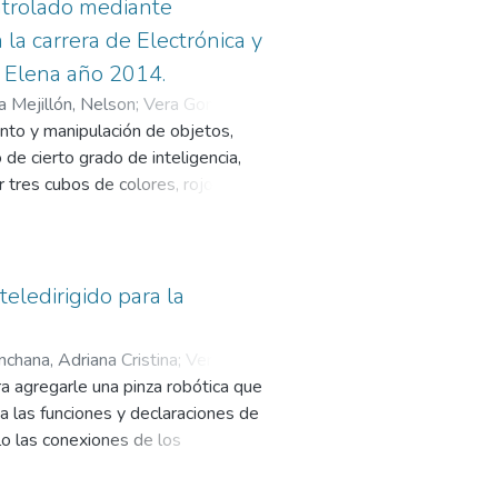
n la planta telefónica y su
ontrolado mediante
de los avances en el campo de las
 la carrera de Electrónica y
 Elena año 2014.
p en la red de transporte o
 Mejillón, Nelson
;
Vera González,
nto y manipulación de objetos,
io en estudio.
 de cierto grado de inteligencia,
alizadas, comparando con los
 tres cubos de colores, rojo,
ar servicios con las tendencias de
 Se presentan técnicas de Visión
arrollo de cálculos de cinemática
 investigación, es decir poder
e utilizó la metodología basada en
tros con el cumplimiento de
ientos del sistema, diseño técnico;
eledirigido para la
ón directa, documental y encuestas
tudio y el desarrollo de
chana, Adriana Cristina
;
Vera
a agregarle una pinza robótica que
za las funciones y declaraciones de
o las conexiones de los
ontienen información detallada
s y grados de libertad del