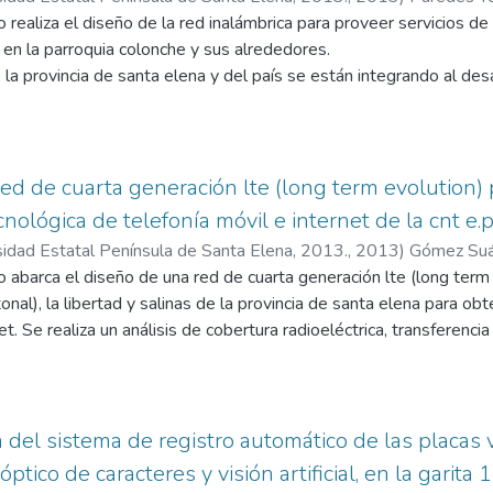
isual basic express 2010; y la base de datos del informe en sql 
 realiza el diseño de la red inalámbrica para proveer servicios de
en la parroquia colonche y sus alrededores.
 la provincia de santa elena y del país se están integrando al des
 el estado, mediante proyectos para que todo el ecuador tenga 
es, ya que en la actualidad se torna un servicio indispensable.
tas realizadas a los centros educativos revelan las necesidades 
os niños del sector, información que sirve para dimensionar la cap
ed de cuarta generación lte (long term evolution) 
 diseñar.
cnológica de telefonía móvil e internet de la cnt e.
o, se analiza la tecnología cdma 1xev-do y sus requerimientos, co
sidad Estatal Península de Santa Elena, 2013.
,
2013
)
Gómez Suá
ón debido a su gran cobertura que abarca los 50 km de diámetro y
 abarca el diseño de una red de cuarta generación lte (long term
uenta con tecnología cdma 1x, para brindar el servicio de telefoní
nal), la libertad y salinas de la provincia de santa elena para obt
ementación de la tecnología cdma 1x ev-do implica añadir equipos 
et. Se realiza un análisis de cobertura radioeléctrica, transferencia
structura existente aprovechando los equipos ya instalados como to
a de recepción, pérdidas de propagación, cálculo de tráfico, servic
a de aceptación de dispositivos móviles con tecnología de cuart
 la cuarta generación para conocer la factibilidad del proyecto. El 
ntético, deductivo-inductivo, observación en el estudio de la geo
del sistema de registro automático de las placas v
en software radio mobile e investigativo para conocer como fue la
ptico de caracteres y visión artificial, en la garita 
a que las exigencias del usuario de telefonía celular son cada vez