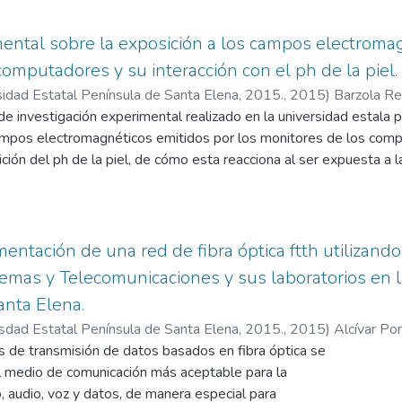
orrecto funcionamiento, así como información del tipo de método 
trayectoria, como avanzar- recoger el objeto y girar- avanzar- rec
ental sobre la exposición a los campos electromag
la comparación de las medidas del exterior con las medidas de la 
computadores y su interacción con el ph de la piel.
zó los análisis respectivos técnico, económico y operativo, indica
sidad Estatal Península de Santa Elena, 2015.
,
2015
)
Barzola Re
los costos de la implementación que fueron respectivamente accesib
l
de investigación experimental realizado en la universidad estala 
que fueron las encuestas a los estudiantes que reflejan la aceptab
ampos electromagnéticos emitidos por los monitores de los com
ración de experimentos con sus pruebas y resultados respectivam
ión del ph de la piel, de cómo esta reacciona al ser expuesta a l
a parte fundamental al éxito de la implementación del prototipo 
diciones se llevaran a cabo en el campus universitario, teniendo
s y el porcentaje de éxito sobre la funcionalidad del robot.
rrera de informática, también se tomara en cuenta las altas y baja
nos de acuerdo a las normativas nacionales e internacionales de l
realizara exponiendo al operador a frecuencias de 60hz emitidas p
entación de una red de fibra óptica ftth utilizando
les del lugar en un tiempo limitado o agudo lo cual es recomend
temas y Telecomunicaciones y sus laboratorios en l
rentes instrumentos o medidores de bajas y altas frecuencias, los
nta Elena.
iaciones, medidor del ph de la piel, el cual ayuda a monitorear si ex
isdad Estatal Península de Santa Elena, 2015.
,
2015
)
Alcívar Pon
 laboratorio #5 de la escuela de informática. Con los diferentes 
 de transmisión de datos basados en fibra óptica se
ico para luego ser comparados con las normativas nacionales e inte
el medio de comunicación más aceptable para la
enciar en el nivel del ph del operador, y saber si este tipo de radi
, audio, voz y datos, de manera especial para
ntes, profesores del campus universitario.