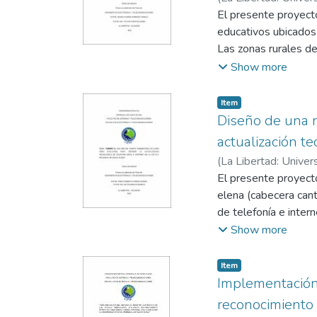
monitorización Con v
Dumes, Victor
El presente proyecto
educativos ubicados 
Las zonas rurales de
actualmente ejecuta
Show more
como las grandes urb
Las visitas y encues
Item
en la enseñanza de l
Diseño de una r
telecomunicaciones a
actualización te
En el estudio técnic
(
La Libertad: Univer
para la implementaci
El presente proyecto
que actualmente se c
elena (cabecera canto
por lo tanto la impl
de telefonía e intern
actualizar la infrae
transmisión, potenci
Show more
despliegue, encuest
tecnología actual con
Item
métodos analítico-si
Implementación 
para diseñar la red 
reconocimiento ó
llegar a 4g. Debido 