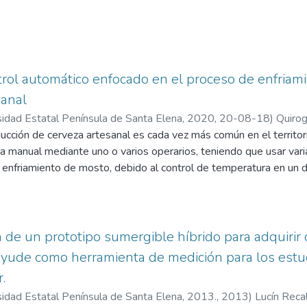
rol automático enfocado en el proceso de enfriam
sanal
sidad Estatal Península de Santa Elena, 2020
,
20-08-18
)
Quiro
, Luis Enrique
cción de cerveza artesanal es cada vez más común en el territor
a manual mediante uno o varios operarios, teniendo que usar vari
 enfriamiento de mosto, debido al control de temperatura en un 
or, produzca hongos o en el peor de los casos echarse a perder. 
ción a la industrial tiene menor volumen de producción, debido al
 elaboración ya que de esto depende la calidad del producto fina
de un prototipo sumergible híbrido para adquirir
yude como herramienta de medición para los estud
a de un sistema de control automático enfocado en el proceso d
.
, mediante el diseño e implementación de una torre de enfriamien
sidad Estatal Península de Santa Elena, 2013.
,
2013
)
Lucín Reca
empo a la manera manual, desde una interfaz gráfica amigable, m