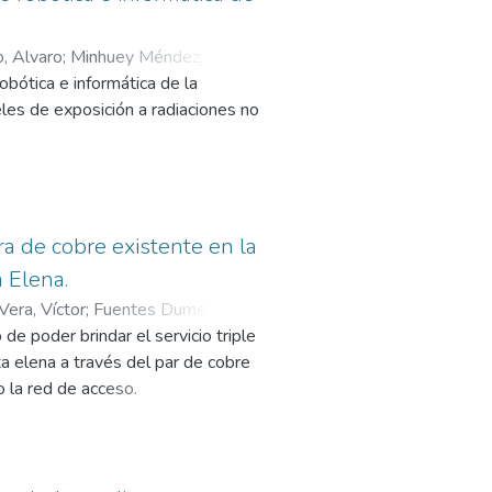
écnicos se procedió cumpliendo
 más relevantes históricos, las
, Alvaro
;
Minhuey Méndez,
s teóricas en lo que respecta a
bótica e informática de la
tes tipos de metodología que se
les de exposición a radiaciones no
vestigación, las características
 a tiempo real spectran nf-5035,
pectivas y la recolección de datos
ios a una frecuencia industrial
os cuantitativa y cualitativamente,
ura de cobre existente en la
as conclusiones y recomendaciones
ico tiene un valor de 0.09μτ
 Elena.
 el límite máximo permitido por la
Vera, Víctor
;
Fuentes Dumes,
de poder brindar el servicio triple
UPSE se encuentra por debajo del
ta elena a través del par de cobre
para los estudiantes y docentes
o la red de acceso.
e justifica su investigación, se