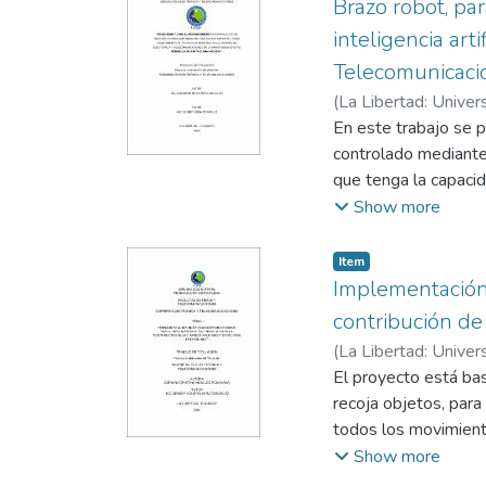
El capítulo 2 estudi
Brazo robot, pa
migración hacia la 
inteligencia art
comunicaciones sobr
Telecomunicacio
En el capítulo 3 se a
(
La Libertad: Univer
transmisión y princi
Sendey
En este trabajo se p
El capítulo 4 diseña 
controlado mediante 
En el capítulo 5 se 
que tenga la capacid
estándares correspon
verde y azul, ubicad
Show more
velocidades actuales
Artificial utilizand
Conclusión principal
inversa aplicadas al
brindar el servicio 
Item
cuatro fases que req
Implementación 
parámetros específi
y, programación y pr
contribución de
dirigidas. Con su apl
(
La Libertad: Univer
aplicaciones de intel
González, Sendey A
El proyecto está bas
recoja objetos, para
todos los movimient
elementos. Para la 
Show more
sobre la estructura 