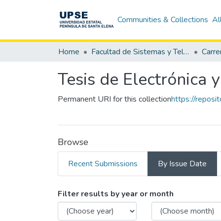
Communities & Collections
Al
Home
Facultad de Sistemas y Telecomunicaciones
Tesis de Electrónica 
Permanent URI for this collection
https://repos
Browse
Recent Submissions
By Issue Date
Browsing Tesis de El
Filter results by year or month