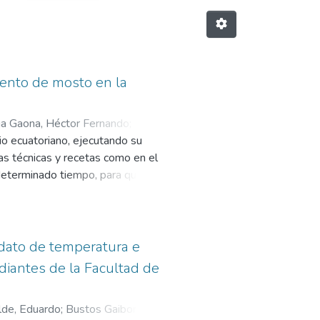
iento de mosto en la
ga Gaona, Héctor Fernando
;
io ecuatoriano, ejecutando su
as técnicas y recetas como en el
determinado tiempo, para que el
La elaboración de cerveza
 alto grado de control en las
l y sea aceptable al gusto del
 dato de temperatura e
iantes de la Facultad de
e enfriamiento de mosto en la
to, encargada de ejecutar el
lde, Eduardo
;
Bustos Gaibor,
anejada en una pantalla HMI Delta