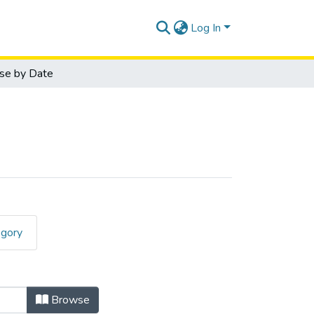
Log In
se by Date
egory
s by Issue Date
Browse