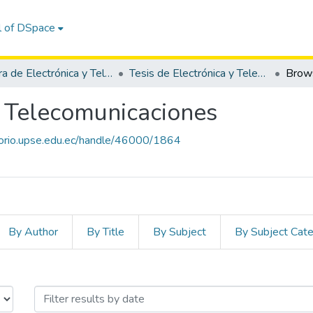
l of DSpace
Carrera de Electrónica y Telecomunicaciones
Tesis de Electrónica y Telecomunicaciones
Brow
y Telecomunicaciones
itorio.upse.edu.ec/handle/46000/1864
By Author
By Title
By Subject
By Subject Cat
ectrónica y Telecomunicacione