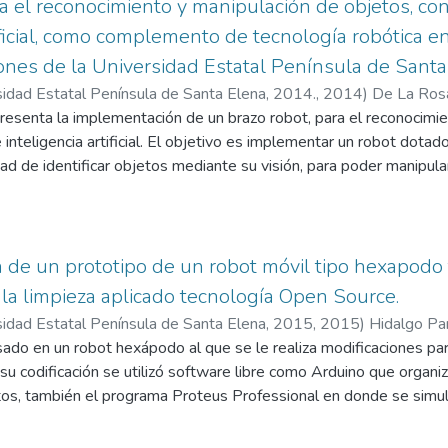
a el marco teórico correspondiente a la tecnología implementada e
ra el reconocimiento y manipulación de objetos, c
de nuevas generaciones ngn como fundamento teórico y sustento 
ificial, como complemento de tecnología robótica en
e el par de cobre.
nes de la Universidad Estatal Península de Santa
naliza la situación actual de la estructura con que cuenta la cnt e
sidad Estatal Península de Santa Elena, 2014.
,
2014
)
De La Rosa
palmente en la red de acceso de la regional.
resenta la implementación de un brazo robot, para el reconocimie
alternativas de optimización de la red para poder brindar el servic
inteligencia artificial. El objetivo es implementar un robot dotado
analizan e interpretan los valores de las mediciones y pruebas re
ad de identificar objetos mediante su visión, para poder manipular
dientes concretando las perspectivas de optimización para brind
os en una mesa de trabajo en orientación y posición desconocida.
, y sustancialmente, se evalúa la hipótesis planteada.
o algoritmos y funciones establecidas por LabView, además del des
: se cumple con los objetivos planteados en el presente trabajo de
 movimiento del brazo robot. Para el desarrollo de este trabajo s
en la estructura existente, sobretodo, en los nodos nuevos y en o
uiere el proyecto: Investigación preliminar, definición de requerim
de un prototipo de un robot móvil tipo hexapodo t
cos.
uebas. Se utilizaron técnicas e instrumentos como son observaci
 la limpieza aplicado tecnología Open Source.
icación, este proyecto inicial pretende abrir las puertas para el es
sidad Estatal Península de Santa Elena, 2015
,
2015
)
Hidalgo Pan
igencia artificial a otras modalidades de la robótica.
gustín
ado en un robot hexápodo al que se le realiza modificaciones par
 su codificación se utilizó software libre como Arduino que organi
os, también el programa Proteus Professional en donde se simul
implementación del prototipo se expone las bases teóricas que c
de un robot hexápodo, sus características, número de articulacione