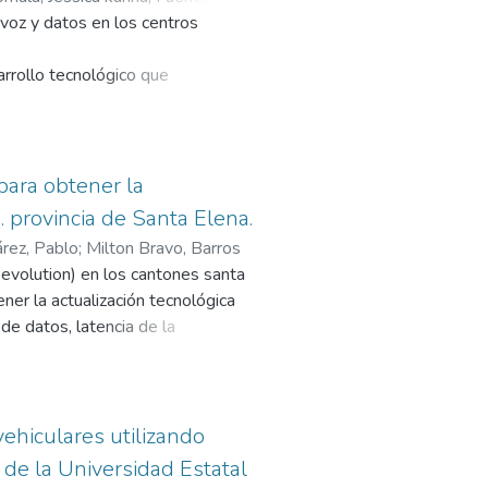
Server express.
 voz y datos en los centros
arrollo tecnológico que
acceso a las telecomunicaciones
en cuanto a las telecomunicaciones
acidad de la red de
para obtener la
p. provincia de Santa Elena.
nvirtiéndola en la mejor opción
rez, Pablo
;
Milton Bravo, Barros
 al reuso de infraestructura ya
 evolution) en los cantones santa
a por parte de la cnt santa elena,
ener la actualización tecnológica
y tarjetas electrónicas para
 de datos, latencia de la
rres y cuartos de dispositivos.
ios ofertados, estrategia de
a generación y comparación de
análisis es realizado utilizando los
grafía de los terrenos, modelación
ehiculares utilizando
 evolución de la tecnología para
1 de la Universidad Estatal
 mayores, en la actualidad se