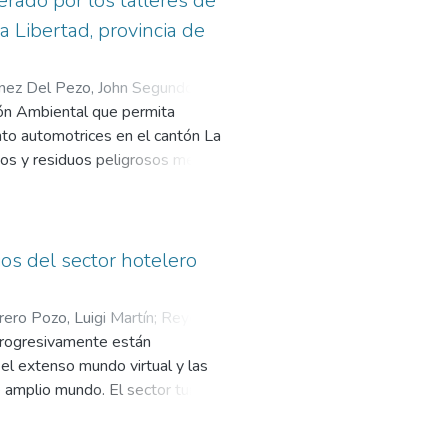
rado por los talleres de
 Libertad, provincia de
inez Del Pezo, John Segundo
;
ión Ambiental que permita
nto automotrices en el cantón La
ctos y residuos peligrosos menos
aller con áreas de
arillas o entregadas a personas
ectos ambientales identificados
dad en la gestión realizada en los
ios del sector hotelero
omotriz en especial en aquellos
oblemas que se identificaron
rero Pozo, Luigi Martín
;
Reyes
as de trabajo, inadecuado
 progresivamente están
s aspectos son tratados y
 el extenso mundo virtual y las
internas planteado por el sistema
amplio mundo. El sector turístico
asta las más pequeñas integran e
ales. Para el presente estudio se