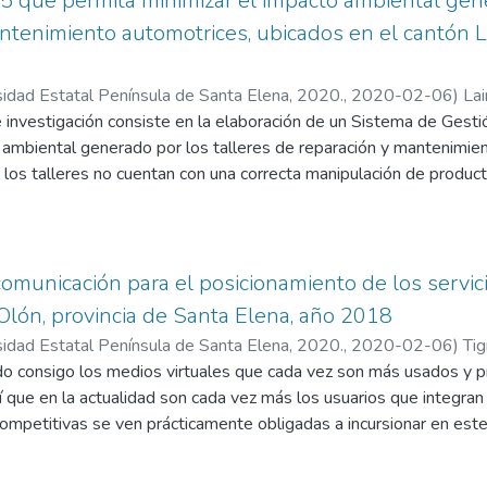
que permita minimizar el impacto ambiental gene
ntenimiento automotrices, ubicados en el cantón La
sidad Estatal Península de Santa Elena, 2020.
,
2020-02-06
)
La
o Vinicio
 investigación consiste en la elaboración de un Sistema de Gest
 ambiental generado por los talleres de reparación y mantenimie
 los talleres no cuentan con una correcta manipulación de produ
iclar estos residuos, en muchos casos por no contar dentro del t
nadas para el reciclaje, estas son lanzadas al suelo, a las alcant
a ISO 140001-2015 es una guía que sirve para gestionar los asp
r acciones correctivas en caso de presentarse alguna no conformi
comunicación para el posicionamiento de los servic
del taller. Es aplicable en todo el proceso de mantenimiento aut
Olón, provincia de Santa Elena, año 2018
n residuos contaminantes y no contaminantes. Algunos de los pr
sidad Estatal Península de Santa Elena, 2020.
,
2020-02-06
)
Tig
es fueron derrame de hidrocarburos, incorrecta distribución de áre
aído consigo los medios virtuales que cada vez son más usados y
siduos sólidos y líquidos, proliferación de vectores, todos esto
 que en la actualidad son cada vez más los usuarios que integran
e programas ambientales y mediante la aplicación de auditorías 
mpetitivas se ven prácticamente obligadas a incursionar en este 
 y aplicado directamente por cada taller automotriz.
 la presencia de organizaciones que van desde las más grandes h
principales medios web, siendo los más demandados las redes soci