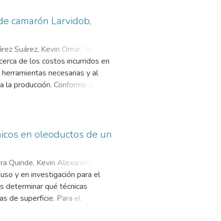
s que aportaron a la captación de
 utilizan en el medio turístico,
 de camarón Larvidob,
generación de estrategias de
eleros comunitarios de Olón.
árez Suárez, Kevin Omar
;
Vélez
erca de los costos incurridos en
 herramientas necesarias y al
a la producción. Conforme a la
ocedimientos y técnicas
ón LARVIDOB del Cantón Santa
 técnicas e instrumentos adecuados
de vista de las personas que son
nicos en oleoductos de un
laboratorio no ha implementa un
rmación veraz de los procesos y
ra Quinde, Kevin Alexander
;
tabilidad real obtenida por cada
so y en investigación para el
sto adecuado a las actividades
 es determinar qué técnicas
ducción y la información que
s de superficie. Para el
 el mecanismo de depositación de