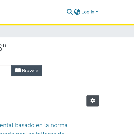
Log In
6"
Browse
iental basado en la norma