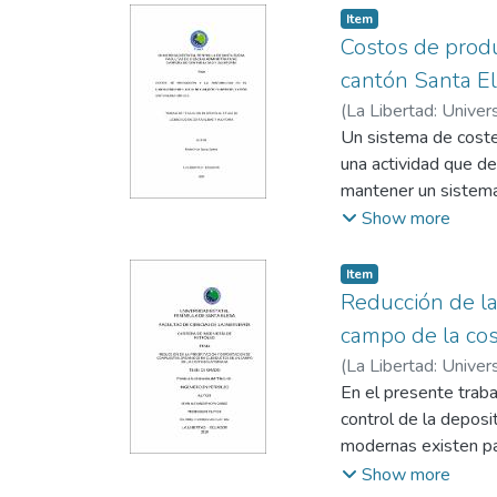
realizó una investig
Item
información, misma q
Costos de produ
específicamente el 
cantón Santa El
marketing que permi
(
La Libertad: Univer
García, Gladys
Un sistema de costeo
una actividad que d
mantener un sistema 
problemática se pla
Show more
contables, para la 
Elena, en el periodo
Item
para obtener informa
Reducción de la
parte del objeto de 
campo de la cos
sistema adecuado de
(
La Libertad: Univer
resultados generados
Chuchuca Aguilar, Fi
En el presente traba
periodo productivo, 
control de la deposi
productivas del labo
modernas existen pa
genera contribuya pa
cumplimiento del obj
Show more