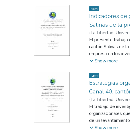
asfaltenos en tuberí
para el control de 
Item
a la magnitud del p
Indicadores de g
En el desarrollo de
Salinas de la p
actualmente, como el
(
La Libertad: Univer
raspadores intelige
Ponce Chalén, Verón
El presente trabajo d
inclinación del duct
cantón Salinas de la
limpieza del ducto,
empresa en los inven
lubricantes o reduct
de políticas y proce
Show more
Finalmente, se ha he
el servicio de amoja
económico de un tra
administrativas – co
Item
análisis de una limp
recepción de suminis
Estrategias org
varios escenarios con
variables de estudio
Canal 40, cantó
describir los proces
(
La Libertad: Univer
entrevistas dirigida
Tigrero González, Fé
El trabajo de invest
empresa hotelera. La
organizacionales que
conclusiones y reco
de un levantamiento 
dando como resultado
Show more