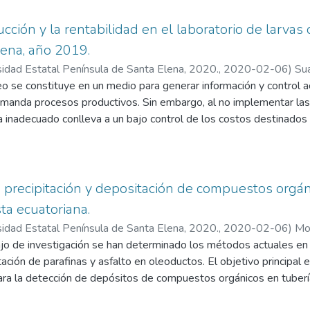
ación exploratoria-descriptiva y cualitativa, aplicando herramienta
ue sirvió para determinar las principales redes sociales que más se
cción y la rentabilidad en el laboratorio de larvas
sector hotelero y cuáles son los componentes adecuados para la 
ena, año 2019.
tan el aumento en el nivel de ventas de los establecimientos hot
sidad Estatal Península de Santa Elena, 2020.
,
2020-02-06
)
Su
 se constituye en un medio para generar información y control ac
emanda procesos productivos. Sin embargo, al no implementar las
inadecuado conlleva a un bajo control de los costos destinados 
nteó como objetivo evaluar los costos de producción mediante pr
medición de la rentabilidad en el laboratorio de larvas de camar
 comprendido año 2019. Se aplicó una investigación descriptiva,
ción sobre el entorno de la población, procedimientos y puntos 
 precipitación y depositación de compuestos orgá
estudio. Realizado el trabajo investigativo, se determinó que el 
ta ecuatoriana.
 control de costos que sirva como herramienta para generar info
sidad Estatal Península de Santa Elena, 2020.
,
2020-02-06
)
Mo
 de la producción, afectando negativamente el análisis de la ren
del Vladimir
jo de investigación se han determinado los métodos actuales en u
por lo tanto, se recomienda la implementación del sistema de co
tación de parafinas y asfalto en oleoductos. El objetivo principal
ratorio y que éste sirva en la determinación real del costo de pro
ra la detección de depósitos de compuestos orgánicos en tubería
ra medir la rentabilidad.
etivo principal se plantearon los objetivos específicos: conocer