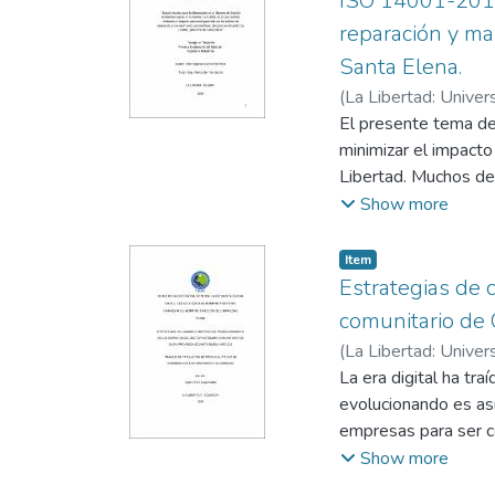
ISO 14001-2015 
reparación y ma
Santa Elena.
(
La Libertad: Univer
Bermeo García, Marc
El presente tema de
minimizar el impacto
Libertad. Muchos de
aún conocen como rec
Show more
almacenamiento desti
informales. La norm
Item
previamente y aplica
Estrategias de 
procesos de trabajo 
comunitario de 
procesos que genera
(
La Libertad: Univer
dentro de los taller
Perero, Ana
La era digital ha tr
almacenamiento de re
evolucionando es así
gestionados mediant
empresas para ser co
de gestión ambiental
no es la excepción,
Show more
interactúan en los 