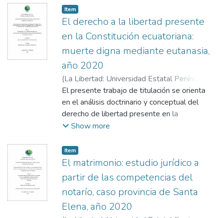
Item
El derecho a la libertad presente
en la Constitución ecuatoriana:
muerte digna mediante eutanasia,
año 2020
(
La Libertad: Universidad Estatal Península
de Santa Elena, 2022.
El presente trabajo de titulación se orienta
,
2022-06-06
)
De la
paz Camacho, Fátima Agustina
en el análisis doctrinario y conceptual del
;
Monroy
Abad, Anita Cecilia
derecho de libertad presente en la
Constitución ecuatoriana y su relación con el
Show more
derecho a morir de manera digna, se plantea
como enfoque derechos fundamentales
Item
como la dignidad, libertad y autonomía.
El matrimonio: estudio jurídico a
Teniendo como objetivo principal el análisis
partir de las competencias del
del derecho de libertad presente en la
notarío, caso provincia de Santa
legislación ecuatoriana, determinando si la
Elena, año 2020
falta de legalización de la eutanasia afecta