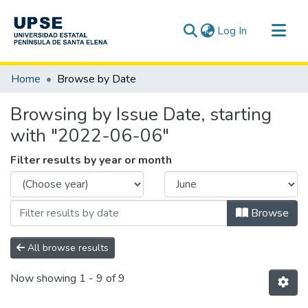
(current)
Log In
Communities & Collections
Home
Browse by Date
All of DSpace
Browsing by Issue Date, starting
with "2022-06-06"
Filter results by year or month
Browse
All browse results
Now showing
1 - 9 of 9