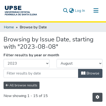
(current)
Log In
Communities & Collections
Home
Browse by Date
All of DSpace
Browsing by Issue Date, starting
with "2023-08-08"
Filter results by year or month
Browse
All browse results
Now showing
1 - 15 of 15