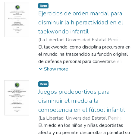
Item
Ejercicios de orden marcial para
disminuir la hiperactividad en el
taekwondo infantil.
(
La Libertad: Universidad Estatal Península
de Santa Elena, 2023.
El taekwondo, como disciplina precursora en
,
2023-08-08
)
Arias
Castro, Ervin Germán
el mundo, ha trascendido su función original
;
Aguilar Morocho,
Katherine
de defensa personal para convertirse en un
arte de meditación y en una actividad física
Show more
que beneficia a personas de todas las
clases sociales, razas, géneros y edades.
Item
Esta práctica abarca múltiples aspectos del
Juegos predeportivos para
desarrollo humano, incluyendo los físicos,
disminuir el miedo a la
motores, fisiológicos y psicológicos, lo que
competencia en el fútbol infantil
contribuye a mejorar la calidad de vida en
(
La Libertad: Universidad Estatal Península
general. La práctica del taekwondo implica
de Santa Elena, 2023
El miedo en los niños y niñas deportistas
,
2023-08-08
)
la ejecución de movimientos y técnicas
Carguaytongo Silva, Bryan Andrés
afecta y no permite desarrollar a plenitud su
;
Ávila
organizadas y sincronizadas, conocidas como