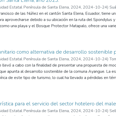
ón Santa Elena, año 2023.
sidad Estatal Península de Santa Elena, 2024
,
2024-10-24
)
Suá
drés Isidro
ancisco de las Núñez en el cantón Santa Elena, Ecuador, tiene un
para aprovecharse debido a su ubicación en la ruta del Spondylus y
s como una playa y el Bosque Protector Matapalo, ofrece una vari
ales y naturales para el turista, entre ellos hermosas playas, send
patrimonio cultural, la infraestructura de la zona está bien
enas vías de acceso, cobertura de telefonía móvil y electricidad;
ertura total de redes de agua y alcantarillado. Para promover el
nitario como alternativa de desarrollo sostenibl
e ha diseñado una ruta turística, que comprende un recorrido
sidad Estatal Península de Santa Elena, 2024
,
2024-10-24
)
Tom
visitan y conocen atractivos turísticos naturales o culturales. La 
la
e llevó a cabo con la finalidad de presentar una propuesta de mo
tro fases, que incluyen inventario y selección de atractivos, diseñ
 que apunta al desarrollo sostenible de la comuna Ayangue. La es
 difusión. Los turistas pueden acceder a la zona a través de divers
pírica de este tipo de turismo, lo cual ha llevado a pérdidas en té
te, incluidos autobuses y taxis. Las opciones de alojamiento inc
uación, se ha adoptado un enfoque mixto en la investigación, lo qu
mientras que los restaurantes ofrecen comida local. Desarrollar y
ción actual del turismo en la comuna.
 en la comuna puede brindar oportunidades económicas para la
nidos muestran cierta discrepancia entre los planteado por amb
l presupuesto estimado es de aproximadamente $2.177,78 para 
s y/o entrevistados coinciden en la importancia primordial del c
rística para el servicio del sector hotelero del mal
comuna, que cubre transporte, alimentación, actividades recreativas
 preservación del entorno, la gestión turística y, por supuesto, e
sidad Estatal Península de Santa Elena, 2024
,
2024-10-24
)
Sel
s para un grupo de 16 personas.
dos, se elaboró una propuesta de modelo de gestión compuesto p