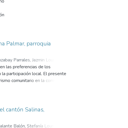
omo
ste modelo representa una
unitario en Ayangue.
ión
,
e
na Palmar, parroquia
zabay Parrales, Jazmin Lourdes
;
on
en las preferencias de los
la participación local. El presente
dad
urismo comunitario en la comuna
oculturales, económicas y
el criterio de la autora. Los
l medio ambiente, la preservación
del cantón Salinas,
turismo comunitario se presenta
económico, sino que también
alante Balón, Stefanía Lourdes
;