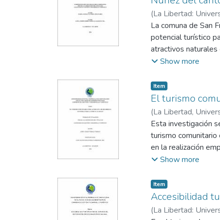
Núñez del cant
(
La Libertad: Univer
Padilla Gallegos, An
La comuna de San Fr
potencial turístico 
atractivos naturale
de atractivos cultur
Show more
ecológicos y un rico 
desarrollada, con bu
Item
aunque carece de cob
El turismo comu
turismo sostenible s
(
La Libertad, Univer
predefinido donde se 
Mendoza, Silvia Pao
Esta investigación s
se estructura en cua
turismo comunitario
la ruta, promoción y
en la realización em
opciones de transpor
local. Ante esta sit
Show more
hostales y hoteles, 
imparcial de la situa
promover el turismo
Los resultados obte
Item
comunidad local. E
todos los encuestado
Accesibilidad tu
ruta turística en la 
Ayangue tanto para la
(
La Libertad: Univer
compra de artesanía
los datos recolecta