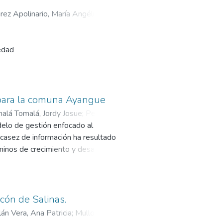
rez Apolinario, María Angélica
;
edad
eros
e para la comuna Ayangue
alá Tomalá, Jordy Josue
;
Peralta
ruta
delo de gestión enfocado al
o de
casez de información ha resultado
as
rminos de crecimiento y desarrollo
luyen
e ha permitido obtener una visión
as metodologías. No obstante,
una
uidado ambiental en la comuna
ecón de Salinas.
 y
l progreso social. En relación con
lán Vera, Ana Patricia
;
Mullo
or cinco etapas que concluye con