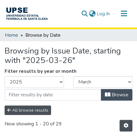
(current)
Log In
Communities & Collections
Home
Browse by Date
All of DSpace
Browsing by Issue Date, starting
with "2025-03-26"
Filter results by year or month
Browse
All browse results
Now showing
1 - 20 of 29