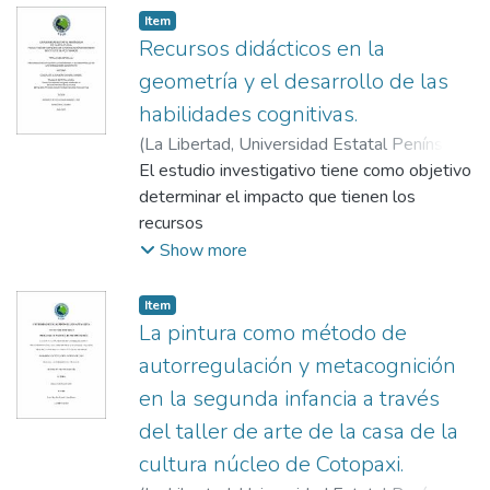
Item
Recursos didácticos en la
geometría y el desarrollo de las
habilidades cognitivas.
(
La Libertad, Universidad Estatal Península
de Santa Elena, 2025
El estudio investigativo tiene como objetivo
,
2025-03-26
)
González Alejandro, Daniela Isabel
determinar el impacto que tienen los
;
Méndez
Reyes, Johan Manuel
recursos
didácticos manipulativos en la enseñanza de
Show more
la geometría y en el desarrollo de
habilidades
Item
cognitivas en estudiantes de cuarto grado
La pintura como método de
de la Unidad Educativa Liceo Cristiano
autorregulación y metacognición
Peninsular.
en la segunda infancia a través
El modelo de la investigación empleada fue
del taller de arte de la casa de la
enfoque mixto, utilizando instrumentos
como la
cultura núcleo de Cotopaxi.
encuesta y cuestionario, evaluando la