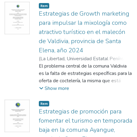
Item
Estrategias de Growth marketing
para impulsar la mixología como
atractivo turístico en el malecón
de Valdivia, provincia de Santa
Elena, año 2024
(
La Libertad, Universidad Estatal Península
de Santa Elena, 2025
El problema central de la comuna Valdivia
,
2025-04-10
)
Rodríguez Yagual, Karla Stephany
es la falta de estrategias específicas para la
;
Palacios
Trujillo, Edinson Patricio
oferta de coctelería, la misma que está
limitando su visibilidad y rentabilidad y en
Show more
consecuencia afectando su economía. El
objetivo principal de la investigación fue
Item
diseñar estrategias de growth marketing
Estrategias de promoción para
para impulsar la mixología turística como un
fomentar el turismo en temporada
atractivo clave en el Malecón de Valdivia,
baja en la comuna Ayangue,
Provincia de Santa Elena en el año 2024.