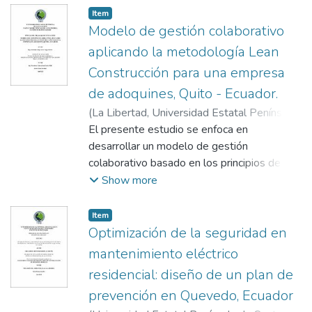
Item
Modelo de gestión colaborativo
aplicando la metodología Lean
Construcción para una empresa
de adoquines, Quito - Ecuador.
(
La Libertad, Universidad Estatal Península
de Santa Elena, 2025
El presente estudio se enfoca en
,
2025-06-24
)
Pilamonte Guayasamín, Diego Vicente
desarrollar un modelo de gestión
;
Muyulema Allaica, Juan Carlos
colaborativo basado en los principios de
construcción sin pérdidas (Lean
Show more
Construction) para la empresa
“GUEFERZA”, dedicada a la fabricación y
Item
distribución de adoquines en Quito. El
Optimización de la seguridad en
propósito es analizar las fuerzas externas
mantenimiento eléctrico
que afectan a la empresa y desarrollar un
residencial: diseño de un plan de
modelo que reduzca costos y aumente la
prevención en Quevedo, Ecuador
satisfacción del cliente al eliminar