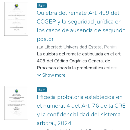
Item
Quiebra del remate Art. 409 del
COGEP y la seguridad jurídica en
los casos de ausencia de segundo
postor
(
La Libertad: Universidad Estatal Península
de Santa Elena, 2025
La quiebra del remate estipulada en el art.
,
2025-09-02
)
Cevallos Loor, Jesús Alain
409 del Código Orgánico General de
;
Suárez Murillo,
Shirley Jazmín
Procesos aborda la problemática entorno a
;
Héctor Esteban Contreras
Febres Cordero
la seguridad jurídica en los casos de
Show more
ausencia de segundo postor, desde un
análisis a la vulneración de derechos en los
Item
juicios ejecutivos, sobre el cobro pecuniario
Eficacia probatoria establecida en
como liquidez ante la insolvencia de los
el numeral 4 del Art. 76 de la CRE
deudores y que se exterioriza en la mínima
y la confidencialidad del sistema
garantía del acreedor, generando
arbitral, 2024
incongruencia en las normas al no