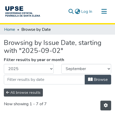
(current)
Log In
Communities & Collections
Home
Browse by Date
All of DSpace
Browsing by Issue Date, starting
with "2025-09-02"
Filter results by year or month
Browse
All browse results
Now showing
1 - 7 of 7