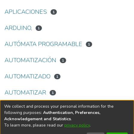
APLICACIONES
1
ARDUINO,
1
AUTÓMATA PROGRAMABLE
1
AUTOMATIZACIÓN
1
AUTOMATIZADO
1
AUTOMATIZAR
1
We collect and process your personal information for the
(current)
«
1
2
3
4
5
...
17
»
following purposes:
Authentication, Preferences,
Acknowledgement and Statistics
.
To learn more, please read our
privacy policy
.
DSpace software
copyright © 2002-2026
LYRASIS