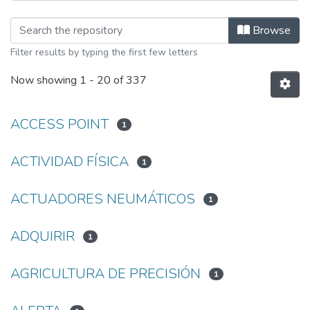
Browsing Tesis de Electrónica y Tel
Browse
Filter results by typing the first few letters
Now showing
1 - 20 of 337
ACCESS POINT
1
ACTIVIDAD FÍSICA
1
ACTUADORES NEUMÁTICOS
1
ADQUIRIR
1
AGRICULTURA DE PRECISIÓN
1