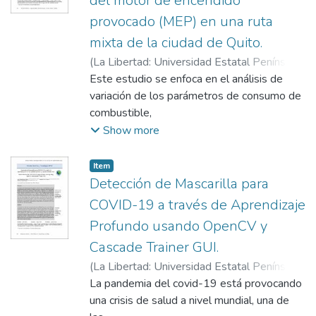
del motor de encendido
provocado (MEP) en una ruta
mixta de la ciudad de Quito.
(
La Libertad: Universidad Estatal Península
de Santa Elena, 2021
Este estudio se enfoca en el análisis de
,
2021
)
Remache
Chimbo, Álvaro
variación de los parámetros de consumo de
;
Leguisamo Milla, Julio
;
Antamba Guasgua, Jaime
combustible,
;
Azanza Luksat,
Vladimir
torque y potencia aplicando la conducción
Show more
ecológica en comparación a la conducción
normal.
Item
La investigación es de tipo experimental, ya
Detección de Mascarilla para
que reúne datos en una ruta específica en el
COVID-19 a través de Aprendizaje
Distrito
Profundo usando OpenCV y
Metropolitano de Quito, entre Supermaxi de
Cascade Trainer GUI.
la localidad de Cumbayá, Avenida
Interoceánica
(
La Libertad: Universidad Estatal Península
S/N; y, la Universidad Católica de Quito, en
de Santa Elena, 2021
La pandemia del covid-19 está provocando
,
2021
)
Chuquimarca
la avenida 6 de Diciembre y Jorge
Jiménez, Luis
una crisis de salud a nivel mundial, una de
;
Pinzón Tituana, Santiago
;