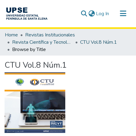
(current)
Log In
Communities & Collections
Home
Revistas Institucionales
All of DSpace
Revista Científica y Tecnológica UPSE - CTU
CTU Vol.8 Núm.1
Browse by Title
CTU Vol.8 Núm.1