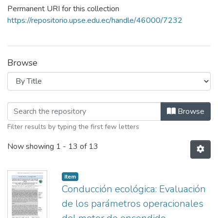
Permanent URI for this collection
https://repositorio.upse.edu.ec/handle/46000/7232
Browse
Browsing CTU Vol.8 Núm.1 by Title
Browse
Filter results by typing the first few letters
Now showing
1 - 13 of 13
Item
Conducción ecológica: Evaluación
de los parámetros operacionales