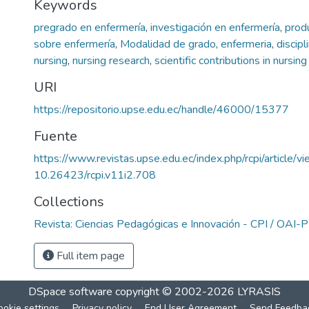
Keywords
pregrado en enfermería
,
investigación en enfermería
,
produ
sobre enfermería
,
Modalidad de grado
,
enfermeria
,
discipl
nursing
,
nursing research
,
scientific contributions in nursing
URI
https://repositorio.upse.edu.ec/handle/46000/15377
Fuente
https://www.revistas.upse.edu.ec/index.php/rcpi/article/
10.26423/rcpi.v11i2.708
Collections
Revista: Ciencias Pedagógicas e Innovación - CPI / OAI
Full item page
DSpace software
copyright © 2002-2026
LYRASIS
ookie settings
Privacy policy
End User Agreement
Send Feedba