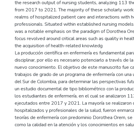
the research output of nursing students, analyzing 113 t
from 2017 to 2021. The majority of these scholarly work
realms of hospitalized patient care and interactions with 
professionals. Situated within established nursing models
was a notable emphasis on the paradigm of Dorothea Or
focus revolved around critical areas such as quality in hea
the acquisition of health-related knowledg
La producción científica en enfermería es fundamental par
disciplinar, por ello es necesario potenciarlo a través de l
nuevo conocimiento. El objetivo de este manuscrito fue ca
trabajos de grado de un programa de enfermería con una u
del Sur de Colombia, para determinar las perspectivas fut
un estudio documental de tipo bibliométrico con la produc
los estudiantes de enfermería, en el cual se analizaron 11
ejecutados entre 2017 y 2021. La mayoría se realizaron 
hospitalizados y profesionales de la salud, fueron enmar
teorías de enfermería con predominio Dorothea Orem, se
como la calidad en la atención y los conocimientos en salu