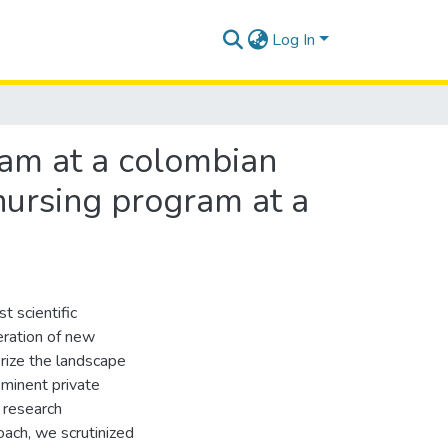
Log In
ram at a colombian
 nursing program at a
t scientific
eration of new
rize the landscape
ominent private
e research
ach, we scrutinized