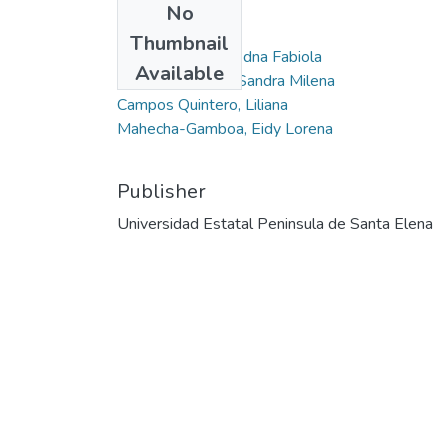
No
Authors
Thumbnail
Galán-González, Edna Fabiola
Available
Mesa Rodríguez, Sandra Milena
Campos Quintero, Liliana
Mahecha-Gamboa, Eidy Lorena
Publisher
Universidad Estatal Peninsula de Santa Elena