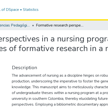
l of DSpace
Statistics
Revista: Ciencias Pedagógicas e Innovación - CPI / OAI-PMH
Formative research perspectives in a nursing program at a colombian university: Perspectives of formative research in a nursing program at a Colombian university
rspectives in a nursing prog
ves of formative research in a
Description
The advancement of nursing as a discipline hinges on robus
production, underscoring the imperative to foster the gen
knowledge. This manuscript aims to meticulously characte
of undergraduate theses within a nursing program at a pr
university in southern Colombia, thereby elucidating futur
perspectives. Employing a bibliometric documentary appro