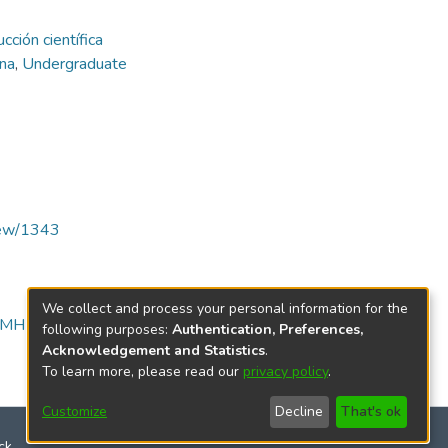
cción científica
ina
,
Undergraduate
view/1343
We collect and process your personal information for the
-PMH
following purposes:
Authentication, Preferences,
Acknowledgement and Statistics
.
To learn more, please read our
privacy policy
.
Customize
Decline
That's ok
ck