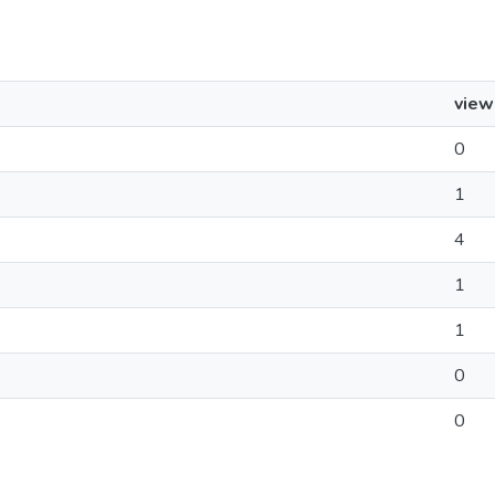
view
0
1
4
1
1
0
0