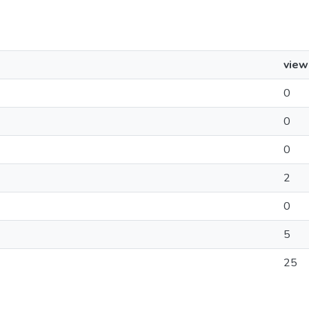
view
0
0
0
2
0
5
25