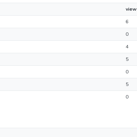
view
6
0
4
5
0
5
0