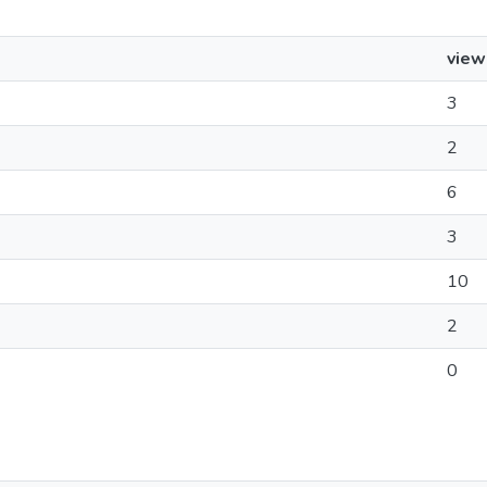
view
3
2
6
3
10
2
0