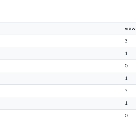
view
3
1
0
1
3
1
0