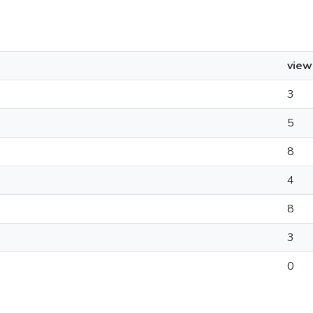
view
3
5
8
4
8
3
0