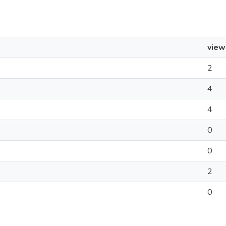
view
2
4
4
0
0
2
0