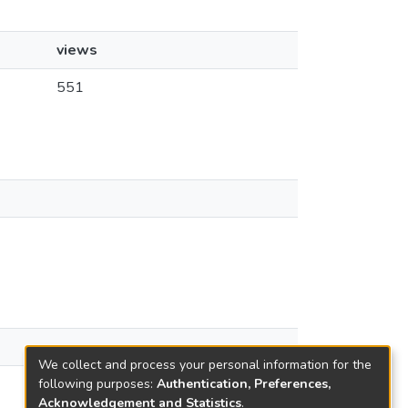
views
551
We collect and process your personal information for the
following purposes:
Authentication, Preferences,
Acknowledgement and Statistics
.