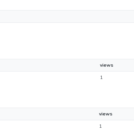
views
1
views
1