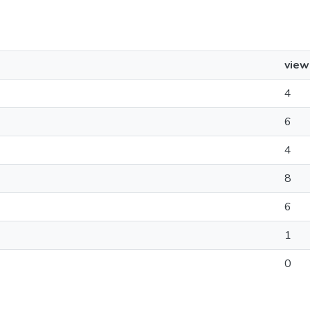
view
4
6
4
8
6
1
0