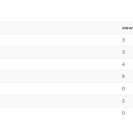
view
3
3
4
9
0
2
0