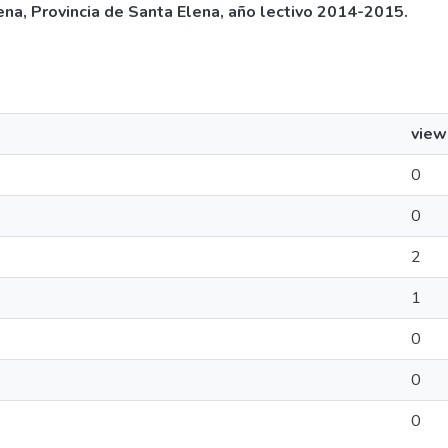
na, Provincia de Santa Elena, año lectivo 2014-2015.
view
0
0
2
1
0
0
0