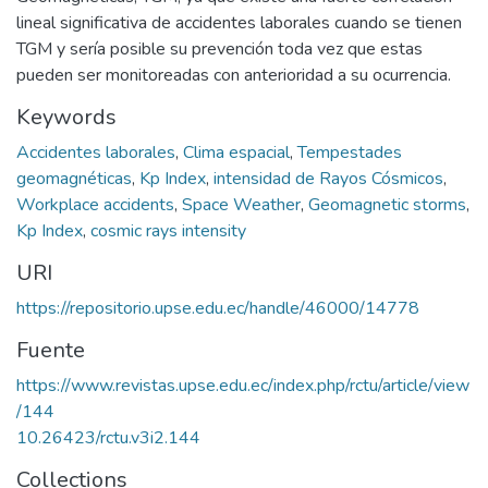
lineal significativa de accidentes laborales cuando se tienen
TGM y sería posible su prevención toda vez que estas
pueden ser monitoreadas con anterioridad a su ocurrencia.
Keywords
Accidentes laborales
,
Clima espacial
,
Tempestades
geomagnéticas
,
Kp Index
,
intensidad de Rayos Cósmicos
,
Workplace accidents
,
Space Weather
,
Geomagnetic storms
,
Kp Index
,
cosmic rays intensity
URI
https://repositorio.upse.edu.ec/handle/46000/14778
Fuente
https://www.revistas.upse.edu.ec/index.php/rctu/article/view
/144
10.26423/rctu.v3i2.144
Collections