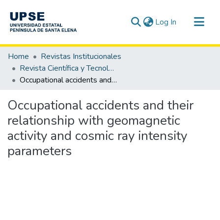
(current)
Log In
Communities & Collections
Home
Revistas Institucionales
All of DSpace
Revista Científica y Tecnológica UPSE - CTU / OAI-PMH
Occupational accidents and their relationship with geomagnetic activity and cosmic ray intensity parameters
Statistics
Occupational accidents and their
relationship with geomagnetic
activity and cosmic ray intensity
parameters