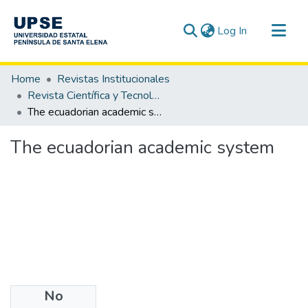
(current)
Log In
Communities & Collections
Home
Revistas Institucionales
All of DSpace
Revista Científica y Tecnológica UPSE - CTU / OAI-PMH
The ecuadorian academic system
Statistics
The ecuadorian academic system
No
Authors