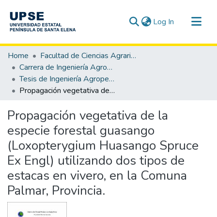
(current)
Log In
Communities & Collections
Home
Facultad de Ciencias Agrarias
All of DSpace
Carrera de Ingeniería Agropecuaria
Tesis de Ingeniería Agropecuaria
Statistics
Propagación vegetativa de la especie forestal guasango (Loxopterygium Huasango Spruce Ex Engl) utilizando dos tipos de estacas en vivero, en la Comuna Palmar, Provincia.
Propagación vegetativa de la
especie forestal guasango
(Loxopterygium Huasango Spruce
Ex Engl) utilizando dos tipos de
estacas en vivero, en la Comuna
Palmar, Provincia.