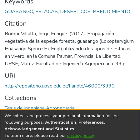
Keywords
GUASANGO
,
ESTACAS
,
DESERTICOS
,
PRENDIMIENTO
Citation
Borbor Villalta, Jorge Enrique. (2017). Propagación
vegetativa de la especie forestal guasango (Loxopterygium
Huasango Spruce Ex Engl) utilizando dos tipos de estacas
en vivero, en la Comuna Palmar, Provincia. La Libertad.
UPSE, Matriz. Facultad de Ingeniería Agropecuaria. 33 p.
URI
http://repositorio.upse.edu.ec/handle/46000/3990
Collections
Tesis de Ingeniería Agropecuaria
We collect and process your personal information for the
Full item page
following purposes:
Authentication, Preferences,
Acknowledgement and Statistics
.
To learn more, please read our
privacy policy
.
DSpace software
copyright © 2002-2026
LYRASIS