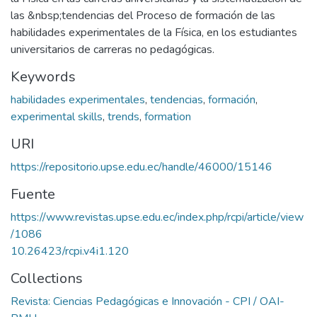
las &nbsp;tendencias del Proceso de formación de las
habilidades experimentales de la Física, en los estudiantes
universitarios de carreras no pedagógicas.
Keywords
habilidades experimentales
,
tendencias
,
formación
,
experimental skills
,
trends
,
formation
URI
https://repositorio.upse.edu.ec/handle/46000/15146
Fuente
https://www.revistas.upse.edu.ec/index.php/rcpi/article/view
/1086
10.26423/rcpi.v4i1.120
Collections
Revista: Ciencias Pedagógicas e Innovación - CPI / OAI-