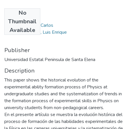
No
Authors
Thumbnail
Martin Llano, Juan Carlos
Available
Hernández Amaro, Luis Enrique
Publisher
Universidad Estatal Peninsula de Santa Elena
Description
This paper shows the historical evolution of the
experimental ability formation process of Physics at
undergraduate studies and the systematization of trends in
the formation process of experimental skills in Physics on
university students from non-pedagogical careers.
En el presente artículo se muestra la evolución histórica del
proceso de formación de las habilidades experimentales de
la Física en las carreras universitarias y la sistematización de