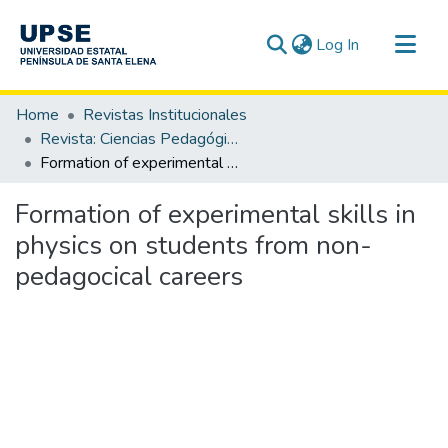
(current)
Log In
Communities & Collections
Home
Revistas Institucionales
All of DSpace
Revista: Ciencias Pedagógicas e Innovación - CPI / OAI-PMH
Formation of experimental skills in physics on students from non-pedagocical careers
Statistics
Formation of experimental skills in
physics on students from non-
pedagocical careers