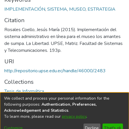
IMPLEMENTACIÓN
,
SISTEMA
,
MUSEO
,
ESTRATEGIA
Citation
Rosales Coello, Jesús María (2015). Implementación del
sistema administrativo en línea para el museo los amantes
de sumpa. La Libertad. UPSE, Matriz. Facultad de Sistemas
y Telecomunicaciones. 193p.
URI
http://repositorio.upse.edu.ec/handle/46000/2483
Collections
Tesis de Informática
We collect and process your personal information for the
Full item page
following purposes:
Authentication, Preferences,
Acknowledgement and Statistics
.
To learn more, please read our
privacy policy
.
DSpace software
copyright © 2002-2026
LYRASIS
Cookie
Privacy
End User
Send
Customize
Decline
That's ok