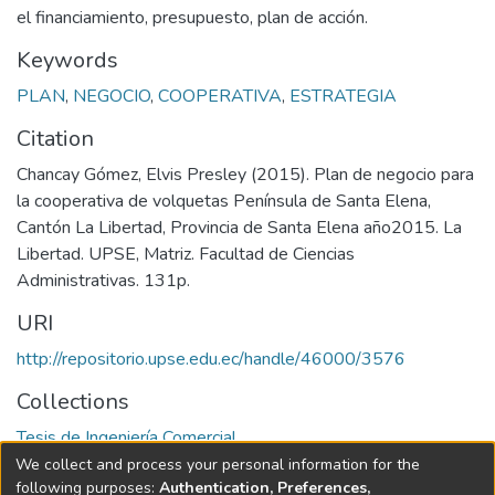
el financiamiento, presupuesto, plan de acción.
Keywords
PLAN
,
NEGOCIO
,
COOPERATIVA
,
ESTRATEGIA
Citation
Chancay Gómez, Elvis Presley (2015). Plan de negocio para
la cooperativa de volquetas Península de Santa Elena,
Cantón La Libertad, Provincia de Santa Elena año2015. La
Libertad. UPSE, Matriz. Facultad de Ciencias
Administrativas. 131p.
URI
http://repositorio.upse.edu.ec/handle/46000/3576
Collections
Tesis de Ingeniería Comercial
We collect and process your personal information for the
Full item page
following purposes:
Authentication, Preferences,