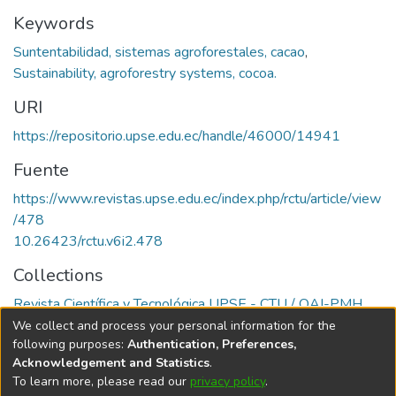
Keywords
Suntentabilidad, sistemas agroforestales, cacao
,
Sustainability, agroforestry systems, cocoa.
URI
https://repositorio.upse.edu.ec/handle/46000/14941
Fuente
https://www.revistas.upse.edu.ec/index.php/rctu/article/view
/478
10.26423/rctu.v6i2.478
Collections
Revista Científica y Tecnológica UPSE - CTU / OAI-PMH
We collect and process your personal information for the
Full item page
following purposes:
Authentication, Preferences,
Acknowledgement and Statistics
.
To learn more, please read our
privacy policy
.
DSpace software
copyright © 2002-2026
LYRASIS