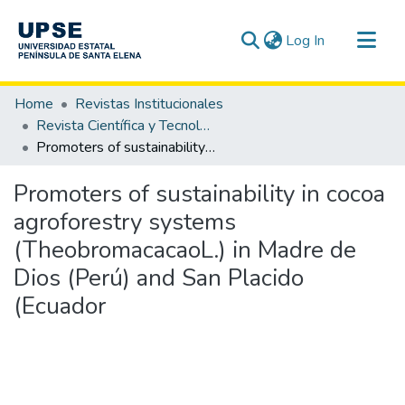
(current)
Log In
Communities & Collections
Home
Revistas Institucionales
All of DSpace
Revista Científica y Tecnológica UPSE - CTU / OAI-PMH
Promoters of sustainability in cocoa agroforestry systems (TheobromacacaoL.) in Madre de Dios (Perú) and San Placido (Ecuador
Statistics
Promoters of sustainability in cocoa
agroforestry systems
(TheobromacacaoL.) in Madre de
Dios (Perú) and San Placido
(Ecuador