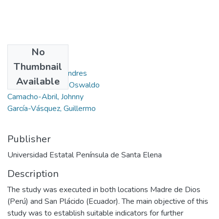
No
Authors
Thumbnail
Drouet Candell, Andres
Available
Valarezo-Beltrón, Oswaldo
Camacho-Abril, Johnny
García-Vásquez, Guillermo
Publisher
Universidad Estatal Península de Santa Elena
Description
The study was executed in both locations Madre de Dios
(Perú) and San Plácido (Ecuador). The main objective of this
study was to establish suitable indicators for further