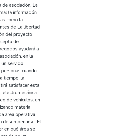
a de asociación. La
mal la información
cas como la
antes de La libertad
ión del proyecto
xcepta de
 negocios ayudará a
asociación, en la
 un servicio
s personas cuando
ta tiempo, la
tirá satisfacer esta
a, electromecánica,
ceo de vehículos, en
ilizando materia
da área operativa
 a desempeñarse. El
er en qué área se