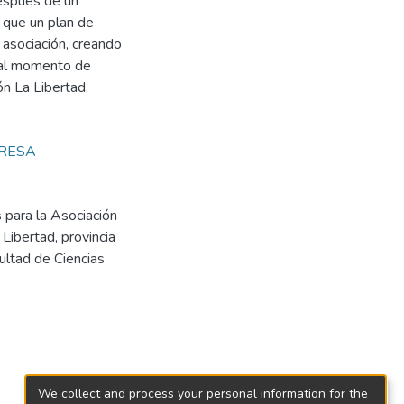
Después de un
 que un plan de
 asociación, creando
o al momento de
ón La Libertad.
RESA
 para la Asociación
Libertad, provincia
ultad de Ciencias
We collect and process your personal information for the