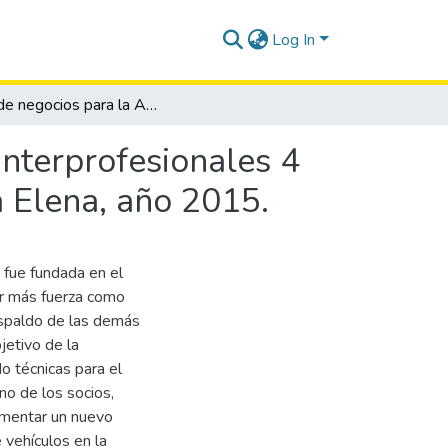
Log In
Plan de negocios para la Asociación de Artesanos Interprofesionales 4 de Junio, del cantón La Libertad, provincia de Santa Elena, año 2015.
Interprofesionales 4
a Elena, año 2015.
 fue fundada en el
er más fuerza como
espaldo de las demás
jetivo de la
o técnicas para el
no de los socios,
ementar un nuevo
 vehículos en la