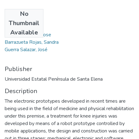
No
Authors
Thumbnail
Rea Yánez, Mercy
Available
Morales Gordon, Jose
Barrazueta Rojas, Sandra
Guerra Salazar, José
Publisher
Universidad Estatal Península de Santa Elena
Description
The electronic prototypes developed in recent times are
being used in the field of medicine and physical rehabilitation
under this premise, a treatment for knee injuries was
developed by means of a robot prototype controlled by
mobile applications, the design and construction was carried
out in three stages: mechanical, electronic and software