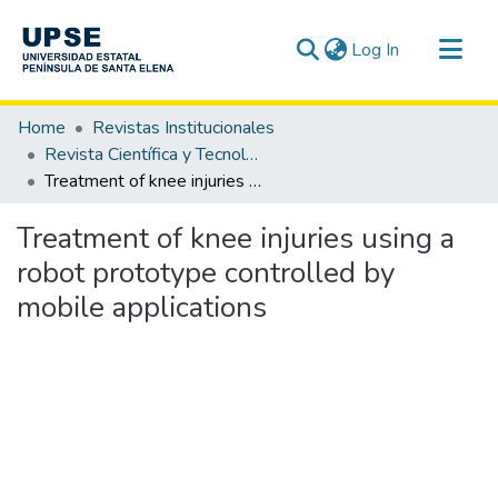
(current)
Log In
Communities & Collections
Home
Revistas Institucionales
All of DSpace
Revista Científica y Tecnológica UPSE - CTU / OAI-PMH
Treatment of knee injuries using a robot prototype controlled by mobile applications
Statistics
Treatment of knee injuries using a
robot prototype controlled by
mobile applications