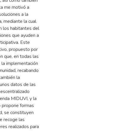
l, así como también
ita me motivó a
soluciones a la
, mediante la cual
n los habitantes del
ciones que ayuden a
icipativa. Este
ativo, propuesto por
n que, en todas las
a la implementación
omunidad, recabando
también la
gunos datos de las
escentralizado
vienda MIDUVI, y la
o propone formas
d, se constituyen
e recoge las
eres realizados para