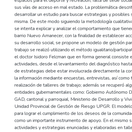
espacios para el deporte y recreación, falta de sede socia
sus vías de acceso en mal estado. La problemática descr
desarrollar un estudio para buscar estrategias y posibles 
misma. De este modo siguiendo la metodología cualitativa
se intenta explicar y analizar el comportamiento que tiene
barrio Nuevo Amanecer, con la finalidad de establecer ac
su desarrollo social, se propone un modelo de gestión part
trabajo se realizó utilizando el método igualitario/particip
el doctor Isidoro Felcman que en forma general consiste e
actividades, desde el levantamiento del diagnóstico hast
de estrategias debe estar involucrada directamente la c
la información mediante encuestas, entrevistas, así como 
realización de talleres de trabajo; además se recuperó al
entidades gubernamentales como: Gobierno Autónomo D
GAD, cantonal y parroquial, Ministerio de Desarrollo y Vi
Unidad Provincial de Gestión de Riesgo UPGR. El model
para lograr el cumplimiento de los deseos de la comunida
como un importante instrumento de apoyo. En el mismo s
actividades y estrategias enunciadas y elaboradas en tall