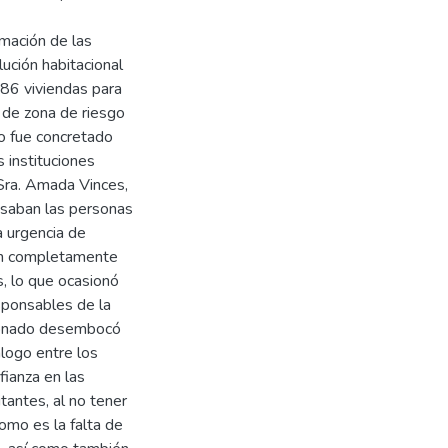
rmación de las
ución habitacional
 86 viviendas para
a de zona de riesgo
to fue concretado
 instituciones
 Sra. Amada Vinces,
asaban las personas
a urgencia de
én completamente
s, lo que ocasionó
sponsables de la
cionado desembocó
álogo entre los
fianza en las
tantes, al no tener
omo es la falta de