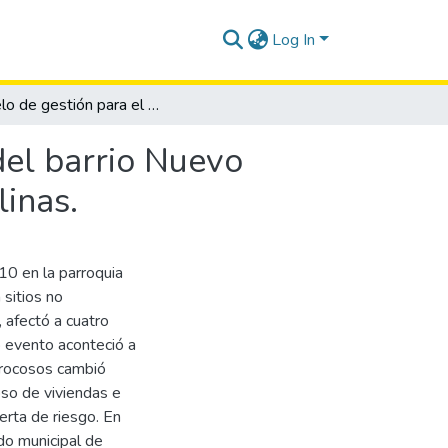
Log In
Modelo de gestión para el desarrollo comunitario del barrio Nuevo Amanecer de la parroquia Anconcito del cantón Salinas.
del barrio Nuevo
inas.
10 en la parroquia
sitios no
 afectó a cuatro
o evento aconteció a
 rocosos cambió
pso de viviendas e
erta de riesgo. En
do municipal de