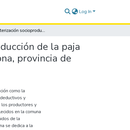
Log In
Caracterización socioproductiva del proceso de producción de la paja toquilla Carludovica palmata en la comuna Barcelona, provincia de Santa Elena
ducción de la paja
na, provincia de
ación como la
 deductivos y
e los productores y
blecidos en la comuna
idos de la
a se dedica a la