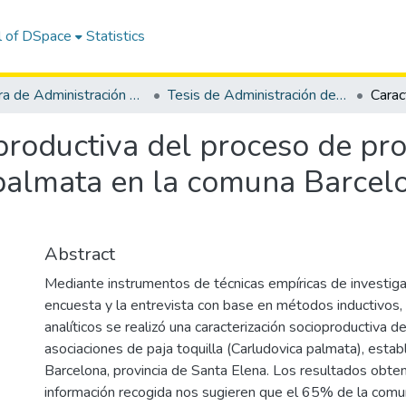
l of DSpace
Statistics
Carrera de Administración de Empresas Agropecuarias y Agronegocios
Tesis de Administración de Empresas Agropecuarias y Agronegocios
productiva del proceso de pro
palmata en la comuna Barcelo
Abstract
Mediante instrumentos de técnicas empíricas de investig
encuesta y la entrevista con base en métodos inductivos,
analíticos se realizó una caracterización socioproductiva d
asociaciones de paja toquilla (Carludovica palmata), esta
Barcelona, provincia de Santa Elena. Los resultados obten
información recogida nos sugieren que el 65% de la comun