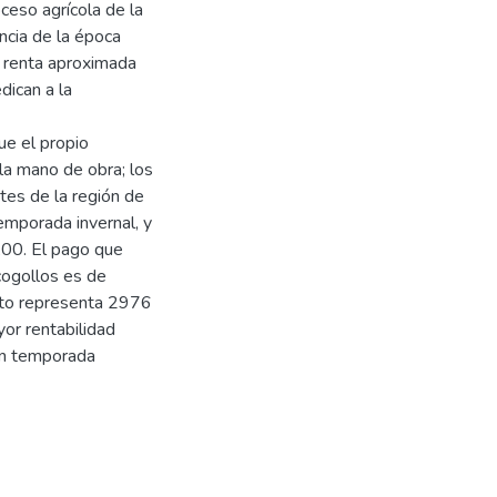
ceso agrícola de la
ncia de la época
a renta aproximada
dican a la
ue el propio
la mano de obra; los
ntes de la región de
emporada invernal, y
,00. El pago que
cogollos es de
lto representa 2976
yor rentabilidad
en temporada