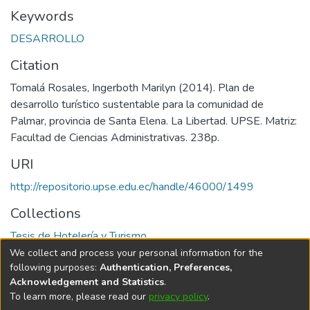
Keywords
DESARROLLO
Citation
Tomalá Rosales, Ingerboth Marilyn (2014). Plan de
desarrollo turístico sustentable para la comunidad de
Palmar, provincia de Santa Elena. La Libertad. UPSE. Matriz:
Facultad de Ciencias Administrativas. 238p.
URI
http://repositorio.upse.edu.ec/handle/46000/1499
Collections
Tesis de Hotelería y Turismo
We collect and process your personal information for the
Full item page
following purposes:
Authentication, Preferences,
Acknowledgement and Statistics
.
To learn more, please read our
privacy policy
.
DSpace software
copyright © 2002-2026
LYRASIS