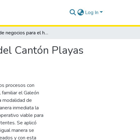
Log In
Plan de negocios para el hostal familiar el galeón del Cantón Playas Provincia del Guayas, año 2015.
 del Cantón Playas
los procesos con
 familiar el Galeón
 la modalidad de
manera inmediata la
perativo viable para
tentes. Se aplicó
 igual manera se
pleados y con esta