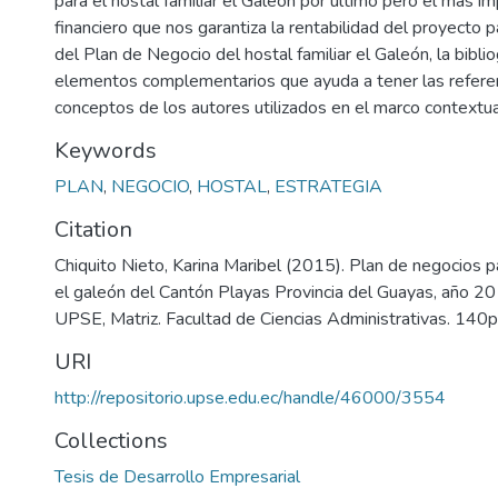
para el hostal familiar el Galeón por ultimo pero el más i
financiero que nos garantiza la rentabilidad del proyecto p
del Plan de Negocio del hostal familiar el Galeón, la biblio
elementos complementarios que ayuda a tener las referen
conceptos de los autores utilizados en el marco contextua
Keywords
PLAN
,
NEGOCIO
,
HOSTAL
,
ESTRATEGIA
Citation
Chiquito Nieto, Karina Maribel (2015). Plan de negocios pa
el galeón del Cantón Playas Provincia del Guayas, año 20
UPSE, Matriz. Facultad de Ciencias Administrativas. 140p
URI
http://repositorio.upse.edu.ec/handle/46000/3554
Collections
Tesis de Desarrollo Empresarial