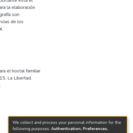
mportante está el
ara la elaboración
grafía son
cias de los
l.
ra el hostal familiar
15. La Libertad.
.
We collect and process your personal information for the
following purposes:
Authentication, Preferences,