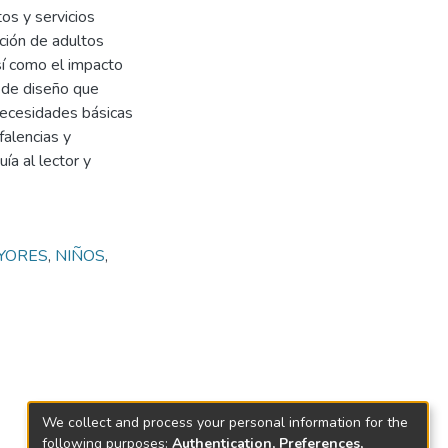
os y servicios
ción de adultos
sí como el impacto
 de diseño que
 necesidades básicas
falencias y
ía al lector y
YORES
,
NIÑOS
,
We collect and process your personal information for the
following purposes:
Authentication, Preferences,