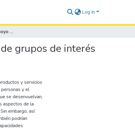
Log In
La tecnología como apoyo para alertas y ubicación de grupos de interés prioritario.
 de grupos de interés
roductos y servicios
 personas y el
 que se desenvuelvan,
os aspectos de la
. Sin embargo, así
mbién podrían
capacidades