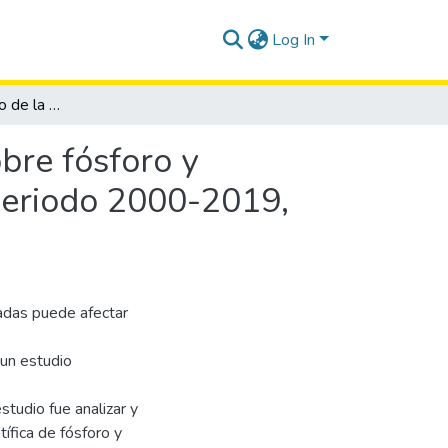
Log In
Análisis bibliométrico de la producción científica sobre fósforo y nitrógeno en ecosistemas acuáticos ecuatorianos, periodo 2000-2019, indexado en Scopus
obre fósforo y
 periodo 2000-2019,
adas puede afectar
 un estudio
studio fue analizar y
ífica de fósforo y