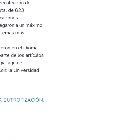
recolección de
total de 823
icaciones
legaron a un máximo
istemas más
ueron en el idioma
arte de los artículos
gía, agua e
son: la Universidad
S
,
EUTROFIZACIÓN
,