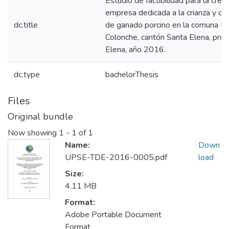
Estudio de factibilidad para la crea
empresa dedicada a la crianza y com
dc.title
de ganado porcino en la comuna Pa
Colonche, cantón Santa Elena, prov
Elena, año 2016.
dc.type
bachelorThesis
Files
Original bundle
Now showing
1 - 1 of 1
Name:
Down
UPSE-TDE-2016-0005.pdf
load
Size:
4.11 MB
Format:
Adobe Portable Document
Format