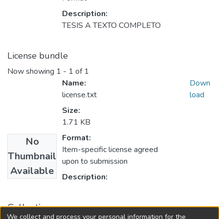
Description:
TESIS A TEXTO COMPLETO
License bundle
Now showing
1 - 1 of 1
Name:
Down
license.txt
load
Size:
1.71 KB
Format:
No
Item-specific license agreed
Thumbnail
upon to submission
Available
Description:
Collections
We collect and process your personal information for the