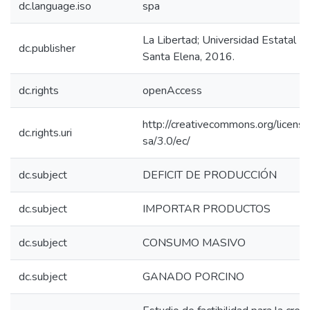
dc.language.iso
spa
La Libertad; Universidad Estatal P
dc.publisher
Santa Elena, 2016.
dc.rights
openAccess
http://creativecommons.org/licens
dc.rights.uri
sa/3.0/ec/
dc.subject
DEFICIT DE PRODUCCIÓN
dc.subject
IMPORTAR PRODUCTOS
dc.subject
CONSUMO MASIVO
dc.subject
GANADO PORCINO