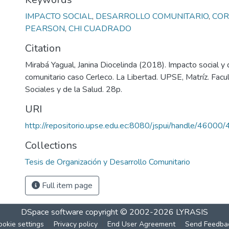
IMPACTO SOCIAL
,
DESARROLLO COMUNITARIO
,
COR
PEARSON
,
CHI CUADRADO
Citation
Mirabá Yagual, Janina Diocelinda (2018). Impacto social y 
comunitario caso Cerleco. La Libertad. UPSE, Matríz. Facu
Sociales y de la Salud. 28p.
URI
http://repositorio.upse.edu.ec:8080/jspui/handle/46000
Collections
Tesis de Organización y Desarrollo Comunitario
Full item page
DSpace software
copyright © 2002-2026
LYRASIS
ookie settings
Privacy policy
End User Agreement
Send Feedba