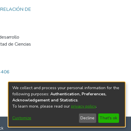
RELACIÓN DE
desarrollo
ltad de Ciencias
/4406
We collect and process your personal information for the
following purposes:
Authentication, Preferences,
Acknowledgement and Statistics
.
To learn more, please read our
privacy policy
.
Customize
Decline
That's ok
ck