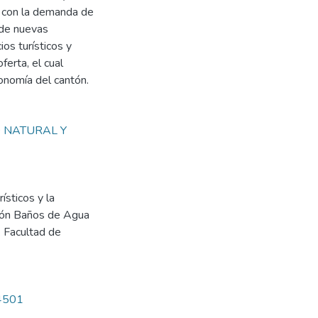
le con la demanda de
n de nuevas
os turísticos y
ferta, el cual
conomía del cantón.
 NATURAL Y
ísticos y la
antón Baños de Agua
. Facultad de
/4501