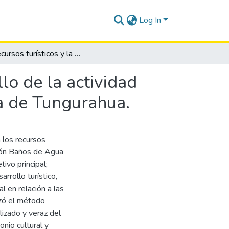
Log In
Los recursos turísticos y la incidencia en el desarrollo de la actividad turística del cantón Baños de Agua Santa, provincia de Tungurahua.
llo de la actividad
ia de Tungurahua.
n los recursos
antón Baños de Agua
ivo principal;
arrollo turístico,
l en relación a las
izó el método
lizado y veraz del
nio cultural y