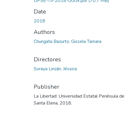
UPSE-TII-2018-0004.pdf
(70.7 MB)
Date
2018
Authors
Chungata Bazurto, Gissela Tamara
Directores
Soraya Linzán, Jéssica
Publisher
La Libertad: Universidad Estatal Península de
Santa Elena, 2018.