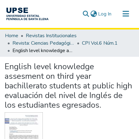
(current)
Log In
Communities & Collections
Home
Revistas Institucionales
All of DSpace
Revista: Ciencias Pedagógicas e Innovación - CPI
CPI Vol.6 Núm.1
English level knowledge assesment on third year bachillerato students at public high evaluación del nivel de Inglés de los estudiantes egresados.
Statistics
English level knowledge
assesment on third year
bachillerato students at public high
evaluación del nivel de Inglés de
los estudiantes egresados.