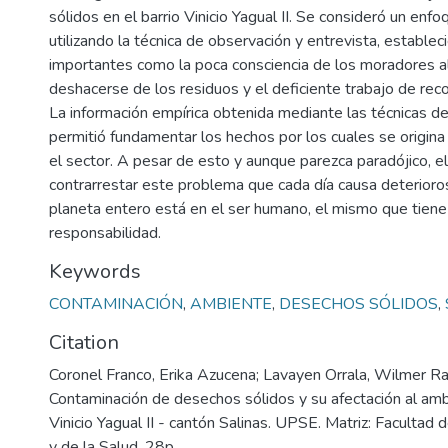
sólidos en el barrio Vinicio Yagual II. Se consideró un enfoq
utilizando la técnica de observación y entrevista, estable
importantes como la poca consciencia de los moradores 
deshacerse de los residuos y el deficiente trabajo de rec
La información empírica obtenida mediante las técnicas de
permitió fundamentar los hechos por los cuales se origina
el sector. A pesar de esto y aunque parezca paradójico, e
contrarrestar este problema que cada día causa deterioros
planeta entero está en el ser humano, el mismo que tiene
responsabilidad.
Keywords
CONTAMINACIÓN
,
AMBIENTE
,
DESECHOS SÓLIDOS
,
Citation
Coronel Franco, Erika Azucena; Lavayen Orrala, Wilmer Ra
Contaminación de desechos sólidos y su afectación al amb
Vinicio Yagual II - cantón Salinas. UPSE. Matriz: Facultad 
y de la Salud. 28p.