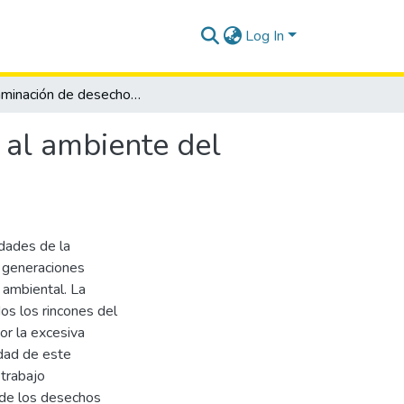
Log In
Contaminación de desechos sólidos y su afectación al ambiente del barrio Vinicio Yagual II - cantón Salinas.
 al ambiente del
idades de la
 generaciones
y ambiental. La
s los rincones del
or la excesiva
idad de este
 trabajo
o de los desechos