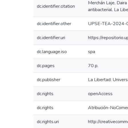
Merchán Laje, Daira
dc.identifier.citation
antibacterial. La Li
dc.identifier.other
UPSE-TEA-2024-
dc.identifier.uri
https://repositori
dc.language.iso
spa
dc.pages
70 p.
dc.publisher
La Libertad: Univer
dc.rights
openAccess
dc.rights
Atribución-NoComer
dc.rights.uri
http://creativecomm