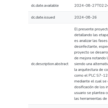
dc.date.available
2024-08-27T02:2
dc.date.issued
2024-08-26
El presente proyecto
detallando las etapa
es analizar las fase
desinfectante, espe
proyecto se desarrol
de mejora notando l
dc.description.abstract
siendo una alternati
la arquitectura de c
como el PLC S7-1200
mediante el cual se 
dosificación de los 
usuario se plantea c
las herramientas de 