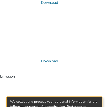
Download
Download
ubmission
We collect and process your personal information for the
following purposes:
Authentication, Preferences,