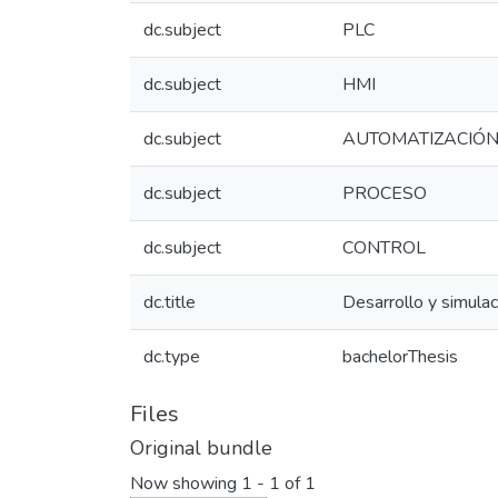
dc.subject
PLC
dc.subject
HMI
dc.subject
AUTOMATIZACIÓ
dc.subject
PROCESO
dc.subject
CONTROL
dc.title
Desarrollo y simulac
dc.type
bachelorThesis
Files
Original bundle
Now showing
1 - 1 of 1