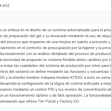
4:40Z
 se enfoca en el diseño de un sistema automatizado para el proce
s de preparación del gel y su envasado mediante el uso de disposi
s del proceso que requieren de una mejora en cuanto a precisión y
cialmente en el contexto de preocupación por la higiene y la pre
la inicialmente con un análisis detallado del proceso de producció
a necesidad de proponer un sistema flexible antes cambios por
va incluir las cualidades del sistema de producción por lotes para 
ontrol del sistema se define mediante las funciones y secuencias
 y la interfaz hombre-máquina modelo KT900, a esto se suma la 
desarrolla la configuración de la lógica de control enfocado a mejo
insumos mediante un control PID y los niveles de concentración de
on un funcionamiento óptimo y de fácil operación. La funcionalida
simulación que ofrece TIA Portal y Factory I/O.