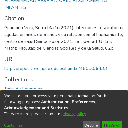
ENFERMEDAD RESPIRATORIA
,
HACINAMIENTO
,
INFANTES
Citation
Guaranda Vera, Sonia María (2021). Infecciones respiratorias
agudas en niños de 5 años y su relación con el hacinamiento,
centro de salud Santa Rosa. 2021. La Libertad. UPSE,
Matriz. Facultad de Ciencias Sociales y de la Salud. 62p.
URI
https://repositorio.upse.edu.ec/handle/46000/6433
Collections
Tesis de Enfermería
We collect and process your personal information for the
Full item page
following purposes:
Authentication, Preferences,
Acknowledgement and Statistics
.
To learn more, please read our
privacy policy
.
DSpace software
copyright © 2002-2026
LYRASIS
Cookie
Privacy
End User
Send
Customize
Decline
That's ok