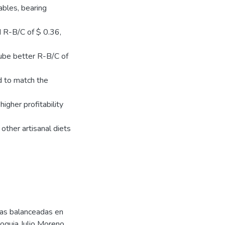
ables, bearing
d R-B/C of $ 0.36,
tube better R-B/C of
d to match the
igher profitability
other artisanal diets
tas balanceadas en
oquia Julio Moreno,