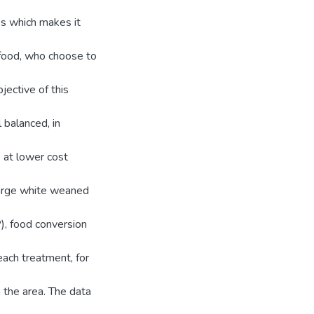
ces which makes it
 food, who choose to
bjective of this
 balanced, in
 at lower cost
6 large white weaned
), food conversion
each treatment, for
 the area. The data