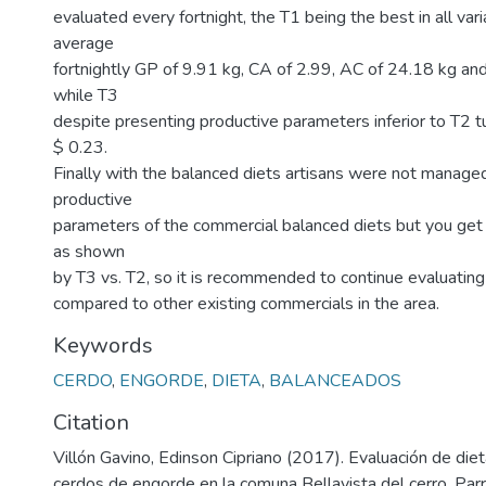
evaluated every fortnight, the T1 being the best in all vari
average
fortnightly GP of 9.91 kg, CA of 2.99, AC of 24.18 kg an
while T3
despite presenting productive parameters inferior to T2 
$ 0.23.
Finally with the balanced diets artisans were not manage
productive
parameters of the commercial balanced diets but you get h
as shown
by T3 vs. T2, so it is recommended to continue evaluating 
compared to other existing commercials in the area.
Keywords
CERDO
,
ENGORDE
,
DIETA
,
BALANCEADOS
Citation
Villón Gavino, Edinson Cipriano (2017). Evaluación de die
cerdos de engorde en la comuna Bellavista del cerro, Parr