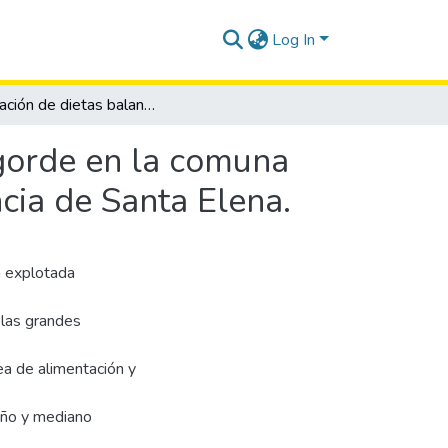
Log In
Evaluación de dietas balanceadas en cerdos de engorde en la comuna Bellavista del cerro, Parroquia Julio Moreno, Provincia de Santa Elena.
gorde en la comuna
ncia de Santa Elena.
a explotada
 las grandes
ea de alimentación y
eño y mediano