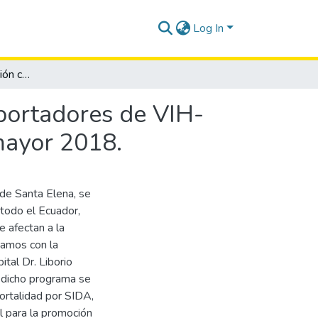
Log In
Autoestima y su relación cultural en los pacientes portadores de VIH-SIDA. Hospital general Dr. Liborio Panchana Sotomayor 2018.
 portadores de VIH-
mayor 2018.
 de Santa Elena, se
todo el Ecuador,
 afectan a la
ajamos con la
tal Dr. Liborio
dicho programa se
mortalidad por SIDA,
l para la promoción