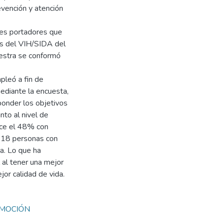
evención y atención
tes portadores que
us del VIH/SIDA del
estra se conformó
mpleó a fin de
mediante la encuesta,
ponder los objetivos
nto al nivel de
ece el 48% con
 18 personas con
a. Lo que ha
 al tener una mejor
or calidad de vida.
MOCIÓN