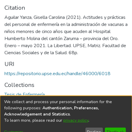
Citation
Aguilar Yanza, Gisella Carolina (2021). Actitudes y prácticas
del personal de enfermería en la administración de vacunas a
niños menores de cinco años que acuden al Hospital
Humberto Molina del cantón Zaruma – provincia del Oro.
Enero – mayo 2021. La Libertad. UPSE, Matriz. Facultad de
Ciencias Sociales y de la Salud. 68p.
URI
https://repositorio.upse.edu.ec/handle/46000/6018
Collections
Tesis de Enfermería
We collect and process your personal information for the
Full item page
following purposes:
Authentication, Preferences,
Acknowledgement and Statistics
.
To learn more, please read our
privacy policy
.
DSpace software
copyright © 2002-2026
LYRASIS
Cookie
Privacy
End User
Send