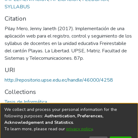
SYLLABUS
Citation
Pilay Mero, Jenny Janeth (2017). Implementación de una
aplicación web para el registro, control y seguimiento de los
syllabus de docentes en la unidad educativa Freirestabile
del cantón Playas. La Libertad. UPSE, Matriz. Facultad de
Sistemas y Telecomunicaciones. 87p.
URI
http://repositorio.upse.edu.ec/handle/46000/4258
Collections
Tesis de Informática
We collect and process your personal information for the
Full item page
following purposes:
Authentication, Preferences,
Acknowledgement and Statistics
.
To learn more, please read our
privacy policy
.
DSpace software
copyright © 2002-2026
LYRASIS